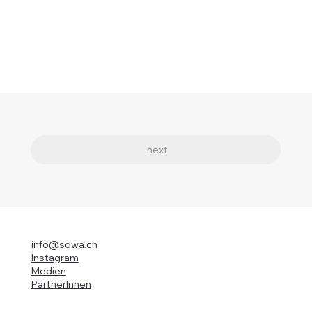
previous
next
info@sqwa.ch
Instagram
Medien
PartnerInnen