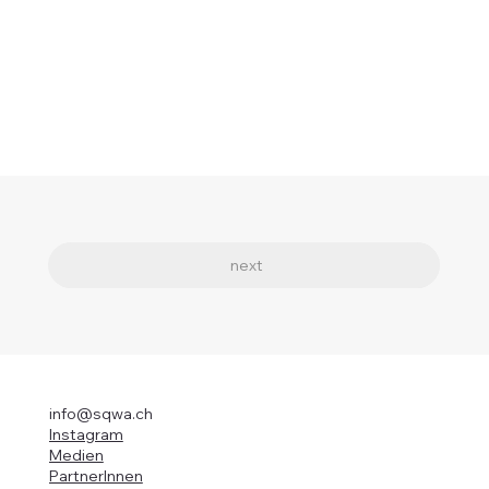
previous
next
info@sqwa.ch
Instagram
Medien
PartnerInnen